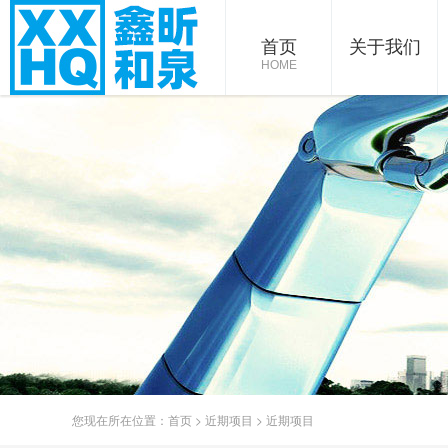
首页
关于我们
HOME
您现在所在位置：
首页
>
近期项目
>
近期项目