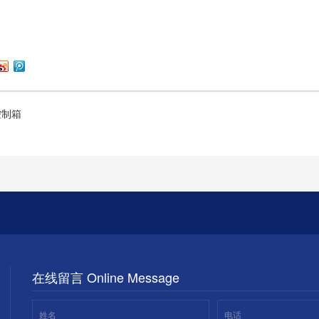
控制箱
在线留言 Online Message
姓名
电话