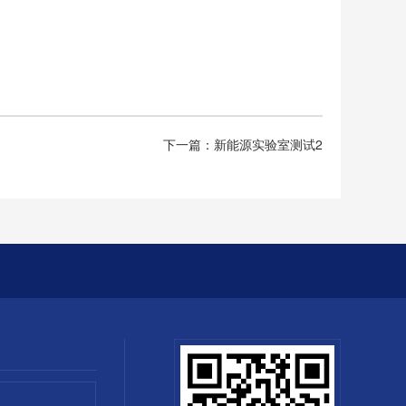
下一篇：
新能源实验室测试2