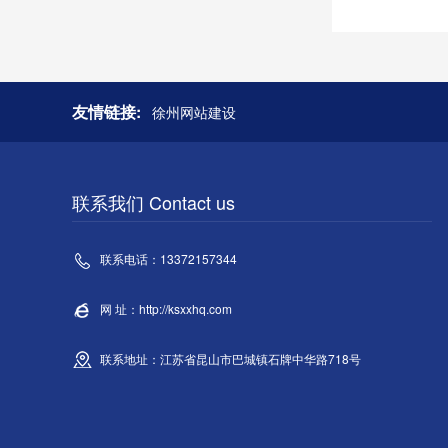
友情链接:
徐州网站建设
联系我们 Contact us
联系电话：13372157344
网 址：http://ksxxhq.com
联系地址：江苏省昆山市巴城镇石牌中华路718号