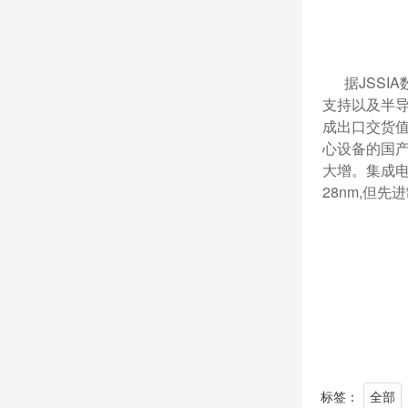
据JSSIA
支持以及半导
成出口交货值
心设备的国产
大增。集成
28nm,但
标签：
全部