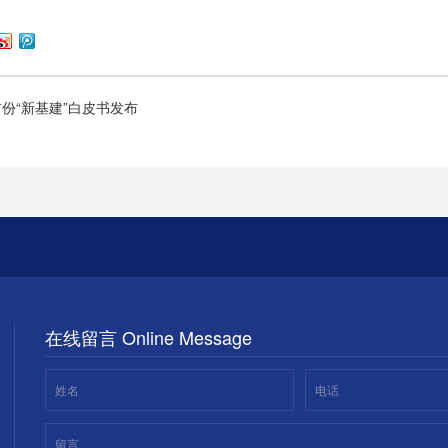
份“新基建”白皮书发布
在线留言 Online Message
姓名
电话
留言