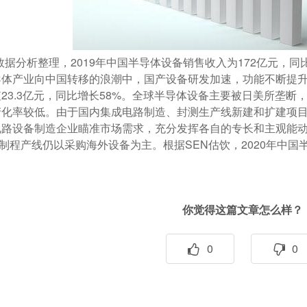
数据分析整理，2019年中国半导体设备销售收入为172亿元，同
体产业向中国转移的浪潮中，国产设备研发加速，功能不断提升
23.3亿元，同比增长58%。全球半导体设备主要被日美所垄
化率较低。由于国内集成电路制造、封测生产线新建和扩建项目增
电路设备制造企业瞄准市场需求，充分发挥各自的专长和主观能
先进制程产线仍以采购海外设备为主。根据SEN估饮，2020年中国
你觉得这篇文章怎么样？
0
0