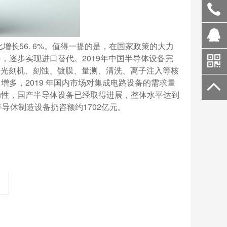
比增长56. 6%。值得一提的是，在国家政策的大力
，逐步实现进口替代。2019年中国半导体设备完
断，光刻机、刻蚀、镀膜、量测、清洗、离子注入等核
多，2019 年国内市场对集成电路设备的需求量
动性，国产半导体设备已经取得进展，整体水平达到
半导休制造设备扔咨额约1702亿元。